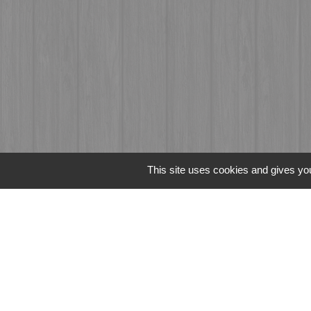
This site uses cookies and gives you
Liens
Fougères Agglomér
Service Public
Département d'Ille-
Région Bretagne