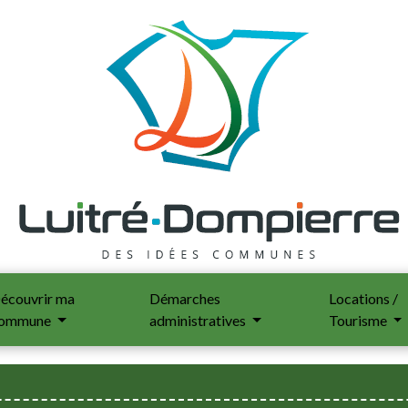
écouvrir ma
Démarches
Locations /
ommune
administratives
Tourisme