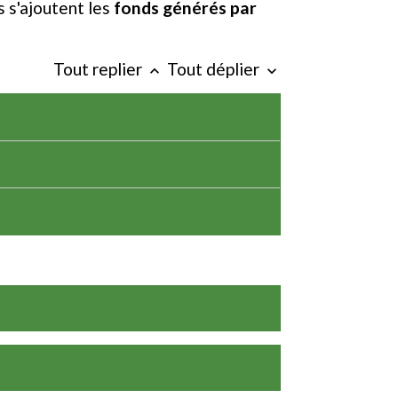
s s'ajoutent les
fonds générés par
Tout replier
Tout déplier
keyboard_arrow_up
keyboard_arrow_down