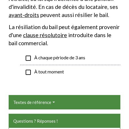
d'invalidité. En cas de décès du locataire, ses
ayant-droits
peuvent aussi résilier le bail.
La résiliation du bail peut également provenir
d'une
clause résolutoire
introduite dans le
bail commercial.
check_box_outline_blank
À chaque période de 3 ans
check_box_outline_blank
À tout moment
Textes de référence
Questions ? Réponses !