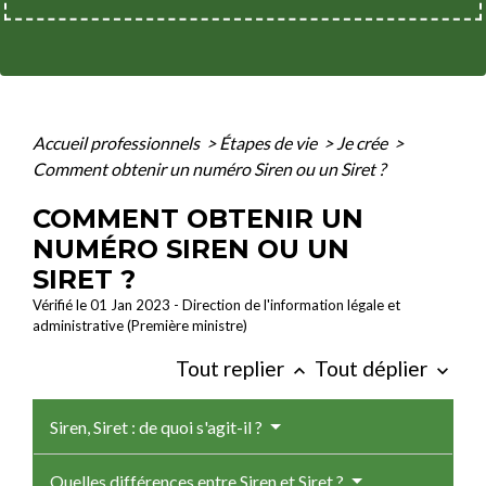
Accueil professionnels
>
Étapes de vie
>
Je crée
>
Comment obtenir un numéro Siren ou un Siret ?
COMMENT OBTENIR UN
NUMÉRO SIREN OU UN
SIRET ?
Vérifié le 01 Jan 2023 - Direction de l'information légale et
administrative (Première ministre)
Tout replier
Tout déplier
keyboard_arrow_up
keyboard_arrow_down
Siren, Siret : de quoi s'agit-il ?
Quelles différences entre Siren et Siret ?