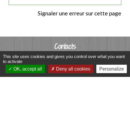
Signaler une erreur sur cette page
Contacts
Commune de Luitré-Dompierre
This site uses cookies and gives you control over what you want
to activate
14 rue de Normandie - LUITRE
OK, accept all
Deny all cookies
Personalize
35133 Luitré-Dompierre - FRANCE
+33 2 99 97 91 26
Contact par formulaire
Liens