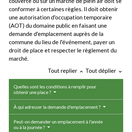
couverte ou sur un marché de plein air doit se
conformer à certaines règles. Il doit obtenir
une autorisation d'occupation temporaire
(AOT) du domaine public en faisant une
demande d'emplacement auprès de la
commune du lieu de l'événement, payer un
droit de place et respecter le règlement du
marché.
Tout replier
Tout déplier
keyboard_arrow_up
keyboard_arrow_down
Quelles sont les conditions à remplir pour
obtenir une place ?
À qui adresser la demande d'emplacement ?
Peut-on demander un emplacement à l'année
ou à la journée ?