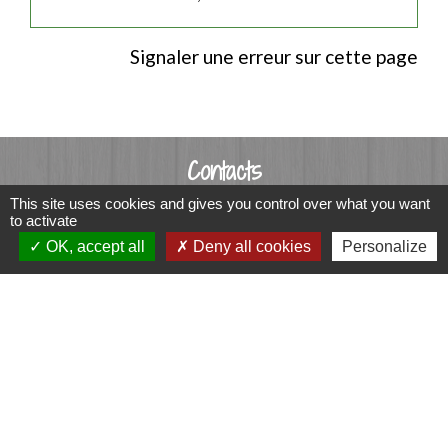
Signaler une erreur sur cette page
Contacts
This site uses cookies and gives you control over what you want
Commune de Luitré-Dompierre
to activate
14 rue de Normandie - LUITRE
OK, accept all
Deny all cookies
Personalize
35133 Luitré-Dompierre - FRANCE
+33 2 99 97 91 26
Contact par formulaire