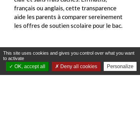
français ou anglais, cette transparence
aide les parents à comparer sereinement
les offres de soutien scolaire pour le bac.
This site uses cookies and gives you control over what you want
to activate
OK, accept all
Deny all cookies
Personalize
Contacts
Commune de Luitré-Dompierre
14 rue de Normandie - LUITRE
35133 Luitré-Dompierre - FRANCE
+33 2 99 97 91 26
Contact par formulaire