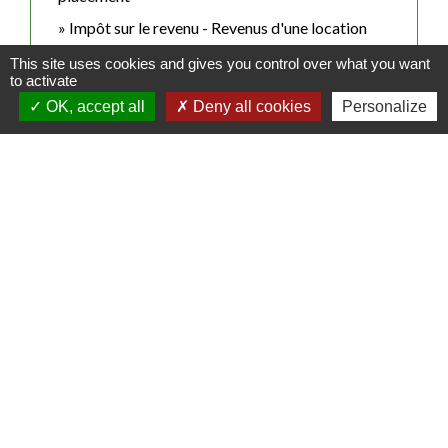
Impôt sur le revenu - Revenus d'une location
meublée
This site uses cookies and gives you control over what you want
Impôt sur le revenu - Revenus locatifs (location
to activate
non meublée)
OK, accept all
Deny all cookies
Personalize
Impôt sur le revenu - Revenus locatifs d'un
logement conventionné Anah
Impôt sur le revenu - Salaire et autres revenus
d'activité salariée imposables
Impôt sur le revenu - Travaux d'équipement pour
personne âgée ou handicapée (crédit d'impôt)
Impôt sur le revenu - Un chômeur créateur
d'entreprise est-il imposable ?
Impôt sur le revenu - Versement de cotisations
syndicales (crédit d'impôt)
Livret d'épargne populaire (LEP)
Malus CO2/au poids : comment demander la