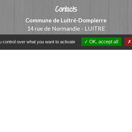
Contacts
Commune de Luitré-Dompierre
14 rue de Normandie - LUITRE
35133 Luitré-Dompierre - FRANCE
 control over what you want to activate
OK, accept all
+33 2 99 97 91 26
Contact par formulaire
ation
et-Vilaine