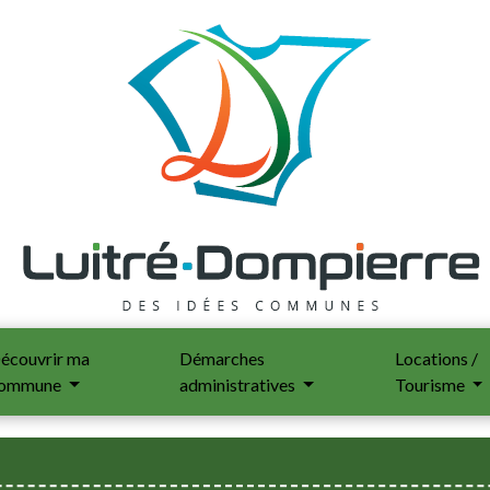
écouvrir ma
Démarches
Locations /
ommune
administratives
Tourisme