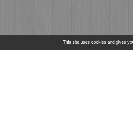
This site uses cookies and gives you
Liens
Fougères Agglomér
Service Public
Département d'Ille-
Région Bretagne