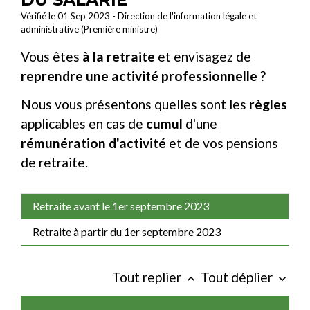
Vérifié le 01 Sep 2023 - Direction de l'information légale et
administrative (Première ministre)
Vous êtes
à la retraite
et envisagez de
reprendre une activité professionnelle
?
Nous vous présentons quelles sont les
règles
applicables en cas de
cumul
d'une
rémunération d'activité
et de vos pensions
de retraite.
Retraite avant le 1er septembre 2023
Retraite à partir du 1er septembre 2023
Tout replier
Tout déplier
keyboard_arrow_up
keyboard_arrow_down