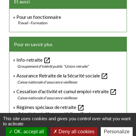
Et aussi
Pour un fonctionnaire
Travail - Formation
Pour en savoir plus
open_in_new
Info-retraite
Groupement d'intérêt public "Union retraite"
open_in_new
Assurance Retraite de la Sécurité sociale
Caisse nationale d'assurance vieillesse
open_in_new
Cessation d'activité et cumul emploi-retraite
Caisse nationale d'assurance vieillesse
open_in_new
Régimes spéciaux de retraite
Caisse Nationale d’Assurance Vieillesse (Cnav)
This site uses cookies and gives you control over what you want
to activate
Signaler une erreur sur cette page
OK, accept all
Deny all cookies
Personalize