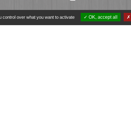
 control over what you want to activate
OK, accept all
ation
et-Vilaine
e - FOUGERES
tique de confidentialité
-
Accessibilité
-
Plan du sit
Site créé en partenariat avec Réseau des Communes