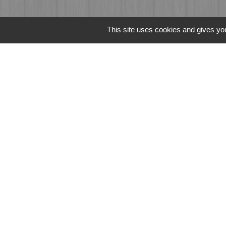
This site uses cookies and gives you
Liens
Fougères Agglomér
Service Public
Département d'Ille-
Région Bretagne
Office du Tourism
Mentions légales
-
Poli