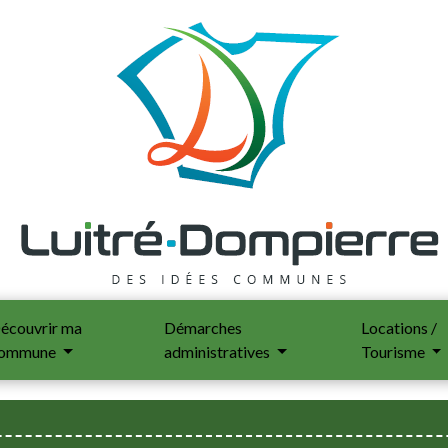
écouvrir ma
Démarches
Locations /
ommune
administratives
Tourisme