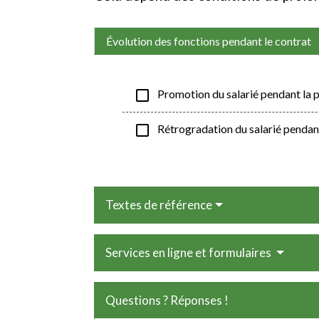
Évolution des fonctions pendant le contrat
check_box_outline_blank
Promotion du salarié pendant la p
check_box_outline_blank
Rétrogradation du salarié pendant
Textes de référence
Services en ligne et formulaires
Questions ? Réponses !