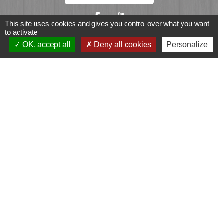
This site uses cookies and gives you control over what you want
to activate
OK, accept all
Deny all cookies
Personalize
Liens
Fougères Agglomération
Service Public
Département d'Ille-et-Vilaine
Région Bretagne
Office du Tourisme - FOUGERES
Jumelages
Przygodzice, Pologne
Mentions légales
-
Politique de confidentialité
-