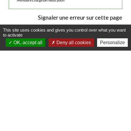
Ministère chargé de l'éducation
Signaler une erreur sur cette page
This site uses cookies and gives you control over what you want
to activate
OK, accept all
Deny all cookies
Personalize
Contacts
Commune de Luitré-Dompierre
14 rue de Normandie - LUITRE
35133 Luitré-Dompierre - FRANCE
+33 2 99 97 91 26
Contact par formulaire