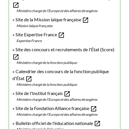
open_in_new
Ministère chargé de l'Europe et des affaires étrangères
open_in_new
Site de la Mission laïque française
Mission laïque française
open_in_new
Site Expertise France
Expertise France
Site des concours et recrutements de l'État (Score)
open_in_new
Ministère chargé de la fonction publique
Calendrier des concours de la fonction publique
open_in_new
d'État
Ministère chargé de la fonction publique
open_in_new
Site de l'Institut français
Ministère chargé de l'Europe et des affaires étrangères
open_in_new
Site de la Fondation Alliance française
Ministère chargé de l'Europe et des affaires étrangères
open_in_new
Bulletin officiel de l'éducation nationale