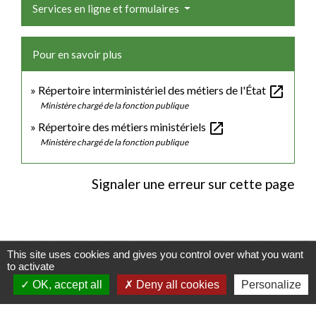
Services en ligne et formulaires
Pour en savoir plus
open_in_new
Répertoire interministériel des métiers de l'État
Ministère chargé de la fonction publique
open_in_new
Répertoire des métiers ministériels
Ministère chargé de la fonction publique
Signaler une erreur sur cette page
This site uses cookies and gives you control over what you want
Contacts
to activate
OK, accept all
Deny all cookies
Personalize
Commune de Luitré-Dompierre
14 rue de Normandie - LUITRE