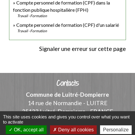
Compte personnel de formation (CPF) dans la
fonction publique hospitalière (FPH)
Travail - Formation
Compte personnel de formation (CPF) d'un salarié
Travail - Formation
Signaler une erreur sur cette page
Contacts
Commune de Luitré-Dompierre
14 rue de Normandie - LUITRE
35133 Luitré-Dompierre - FRANCE
This site uses cookies and gives you control over what you want
+33 2 99 97 91 26
to activate
Contact par formulaire
OK, accept all
Deny all cookies
Personalize