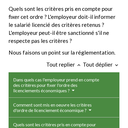
Quels sont les critères pris en compte pour
fixer cet ordre ? L'employeur doit-il informer
le salarié licencié des critères retenus ?
L'employeur peut-il être sanctionné s'il ne
respecte pas les critères ?
Nous faisons un point sur la réglementation.
Tout replier
Tout déplier
keyboard_arrow_up
keyboard_arrow_down
Dans quels cas l'employeur prend en compte
des critères pour fixer l'ordre des
licenciements économiques ?
Comment sont mis en oeuvre les critères
d'ordre de licenciement économique ?
Quels sont les critères pris en compte pour