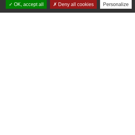
OK, accept all
Deny all cookies
Personalize
Contact par formulaire
Liens
Fougères Agglomération
Service Public
Département d'Ille-et-Vilaine
Région Bretagne
Office du Tourisme - FOUGERES
Jumelages
Przygodzice, Pologne
Mentions légales
-
Politique de confidentialité
-