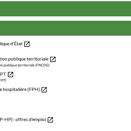
open_in_new
lique d'État
open_in_new
ion publique territoriale
ion publique territoriale (FNCDG)
open_in_new
NFPT
NFPT)
open_in_new
ue hospitalière (FPH)
open_in_new
AP-HP) : offres d'emploi