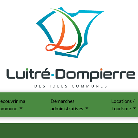
écouvrir ma
Démarches
Locations /
ommune
administratives
Tourisme