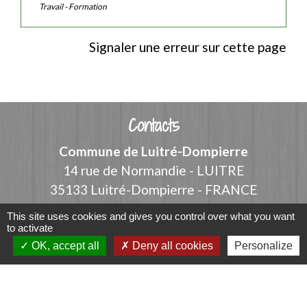
Travail - Formation
Signaler une erreur sur cette page
Contacts
Commune de Luitré-Dompierre
14 rue de Normandie - LUITRE
35133 Luitré-Dompierre - FRANCE
+33 2 99 97 91 26
This site uses cookies and gives you control over what you want
to activate
Contact par formulaire
OK, accept all
Deny all cookies
Personalize