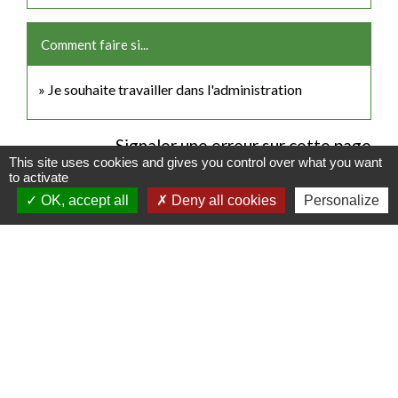
Comment faire si...
Je souhaite travailler dans l'administration
Signaler une erreur sur cette page
This site uses cookies and gives you control over what you want
to activate
OK, accept all
Deny all cookies
Personalize
Contacts
Commune de Luitré-Dompierre
14 rue de Normandie - LUITRE
35133 Luitré-Dompierre - FRANCE
+33 2 99 97 91 26
Contact par formulaire