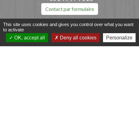
Contact par formulaire
This site uses cookies and gives you control over what you want
to activate
OK, accept all
Deny all cookies
Personalize
Liens
Fougères Agglomération
Service Public
Département d'Ille-et-Vilaine
Région Bretagne
Office du Tourisme - FOUGERES
Jumelages
Przygodzice, Pologne
Mentions légales
-
Politique de confidentialité
-