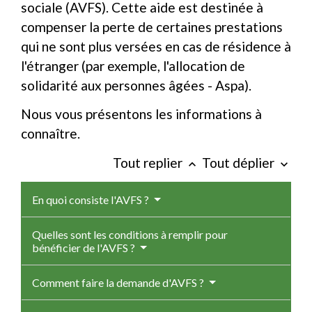
sociale (AVFS). Cette aide est destinée à
compenser la perte de certaines prestations
qui ne sont plus versées en cas de résidence à
l'étranger (par exemple, l'allocation de
solidarité aux personnes âgées - Aspa).
Nous vous présentons les informations à
connaître.
Tout replier
Tout déplier
keyboard_arrow_up
keyboard_arrow_down
En quoi consiste l'AVFS ?
Quelles sont les conditions à remplir pour
bénéficier de l'AVFS ?
Comment faire la demande d'AVFS ?