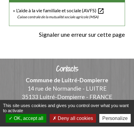
open_in_new
L'aide à la vie familiale et sociale (AVFS)
Caisse centrale de la mutualité sociale agricole (MSA)
Signaler une erreur sur cette page
Contacts
Commune de Luitré-Dompierre
14 rue de Normandie - LUITRE
35133 Luitré-Dompierre - FRANCE
+33 2 99 97 91 26
This site uses cookies and gives you control over what you want
to activate
Contact par formulaire
OK, accept all
Deny all cookies
Personalize