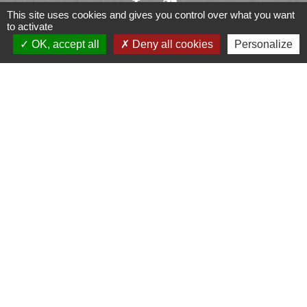
This site uses cookies and gives you control over what you want
to activate
OK, accept all
Deny all cookies
Personalize
Liens
Fougères Agglomération
Service Public
Département d'Ille-et-Vilaine
Région Bretagne
Office du Tourisme - FOUGERES
Jumelages
Przygodzice, Pologne
Mentions légales
-
Politique de confidentialité
-
Accessibilité
-
Plan du site
-