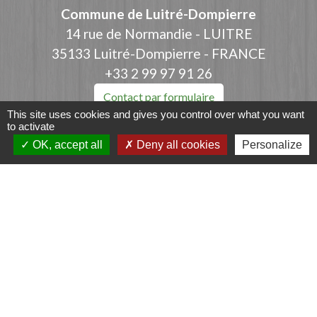
Commune de Luitré-Dompierre
14 rue de Normandie - LUITRE
35133 Luitré-Dompierre - FRANCE
+33 2 99 97 91 26
Contact par formulaire
This site uses cookies and gives you control over what you want
to activate
OK, accept all
Deny all cookies
Personalize
Liens
Fougères Agglomération
Service Public
Département d'Ille-et-Vilaine
Région Bretagne
Office du Tourisme - FOUGERES