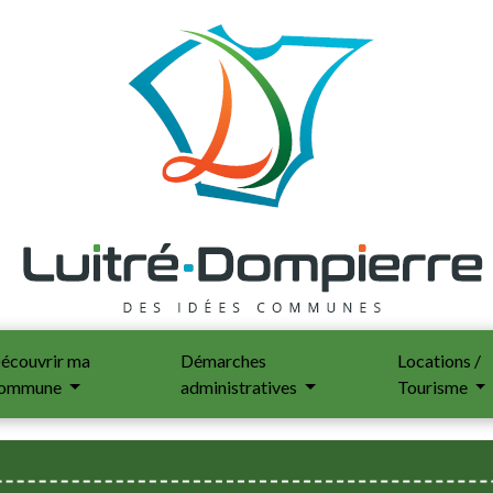
écouvrir ma
Démarches
Locations /
ommune
administratives
Tourisme