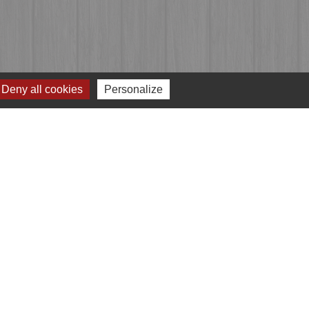
Deny all cookies
Personalize
Jumelages
Przygodzice, Pologne
e
-
Gestion des cookies