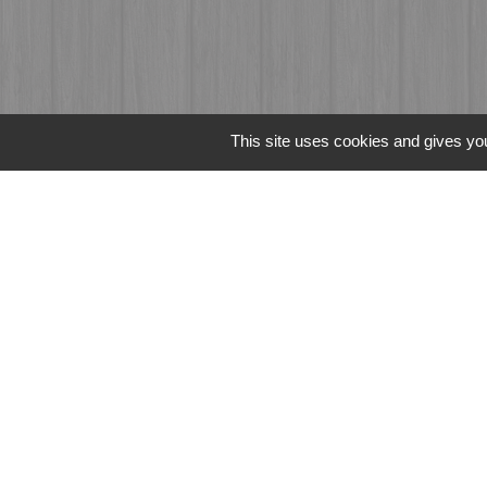
This site uses cookies and gives you
Liens
Fougères Agglomér
Service Public
Département d'Ille-
Région Bretagne
Office du Tourism
Mentions légales
-
Poli