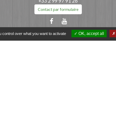
+33 2 99 97 91 26
Contact par formulaire
 control over what you want to activate
OK, accept all
ation
et-Vilaine
e - FOUGERES
tique de confidentialité
-
Accessibilité
-
Plan du sit