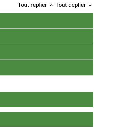
Tout replier
Tout déplier
keyboard_arrow_up
keyboard_arrow_down