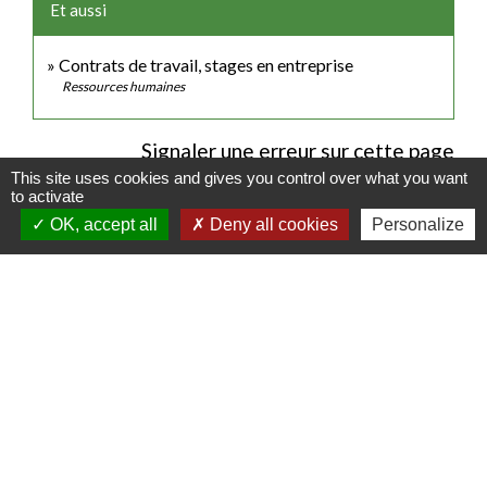
Et aussi
Contrats de travail, stages en entreprise
Ressources humaines
Signaler une erreur sur cette page
This site uses cookies and gives you control over what you want
to activate
OK, accept all
Deny all cookies
Personalize
Contacts
Commune de Luitré-Dompierre
14 rue de Normandie - LUITRE
35133 Luitré-Dompierre - FRANCE
+33 2 99 97 91 26
Contact par formulaire