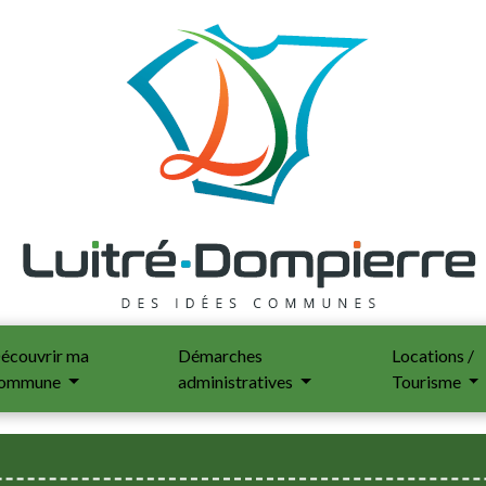
écouvrir ma
Démarches
Locations /
ommune
administratives
Tourisme