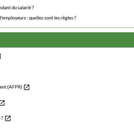
dant du salarié ?
employeurs : quelles sont les règles ?
new
open_in_new
ment (AFPR)
en_in_new
open_in_new
é ?