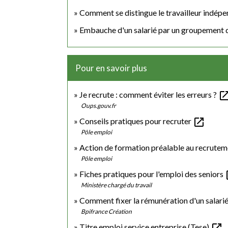
Comment se distingue le travailleur indépen
Embauche d'un salarié par un groupement d'
Pour en savoir plus
open_in_
Je recrute : comment éviter les erreurs ?
Oups.gouv.fr
open_in_new
Conseils pratiques pour recruter
Pôle emploi
Action de formation préalable au recrute
Pôle emploi
op
Fiches pratiques pour l'emploi des seniors
Ministère chargé du travail
Comment fixer la rémunération d'un salari
Bpifrance Création
open_in_new
Titre emploi service entreprise (Tese)