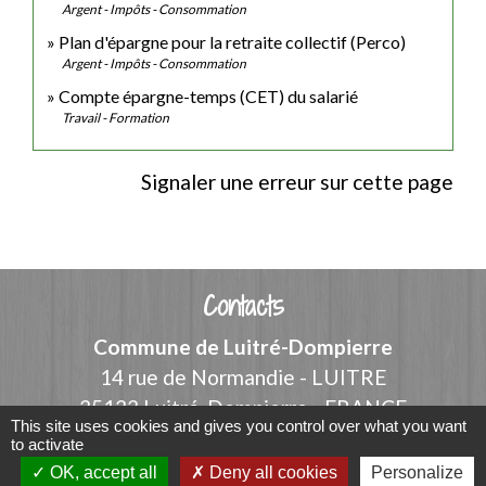
Argent - Impôts - Consommation
Plan d'épargne pour la retraite collectif (Perco)
Argent - Impôts - Consommation
Compte épargne-temps (CET) du salarié
Travail - Formation
Signaler une erreur sur cette page
Contacts
Commune de Luitré-Dompierre
14 rue de Normandie - LUITRE
35133 Luitré-Dompierre - FRANCE
This site uses cookies and gives you control over what you want
+33 2 99 97 91 26
to activate
OK, accept all
Deny all cookies
Personalize
Contact par formulaire