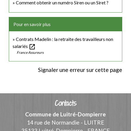
Comment obtenir un numéro Siren ou un Siret ?
Pour en savoir plus
Contrats Madelin : la retraite des travailleurs non
open_in_new
salariés
France Assureurs
Signaler une erreur sur cette page
Contacts
Commune de Luitré-Dompierre
14 rue de Normandie - LUITRE
35133 Luitré-Dompierre - FRANCE