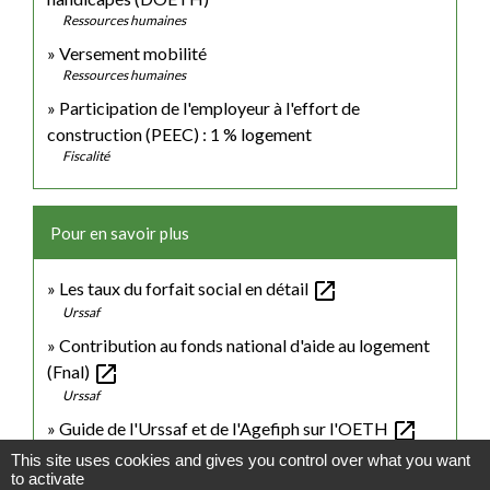
Ressources humaines
Versement mobilité
Ressources humaines
Participation de l'employeur à l'effort de
construction (PEEC) : 1 % logement
Fiscalité
Pour en savoir plus
open_in_new
Les taux du forfait social en détail
Urssaf
Contribution au fonds national d'aide au logement
open_in_new
(Fnal)
Urssaf
open_in_new
Guide de l'Urssaf et de l'Agefiph sur l'OETH
Urssaf
This site uses cookies and gives you control over what you want
to activate