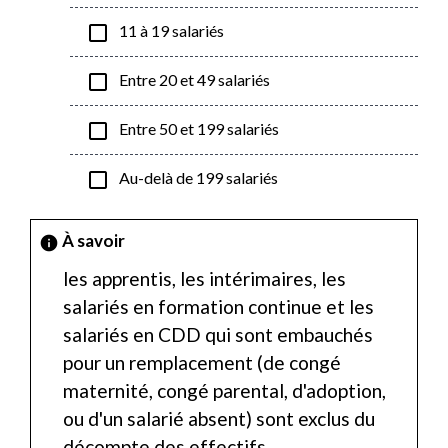
check_box_outline_blank
11 à 19 salariés
check_box_outline_blank
Entre 20 et 49 salariés
check_box_outline_blank
Entre 50 et 199 salariés
check_box_outline_blank
Au-delà de 199 salariés
À savoir
info
les apprentis, les intérimaires, les
salariés en formation continue et les
salariés en CDD qui sont embauchés
pour un remplacement (de congé
maternité, congé parental, d'adoption,
ou d'un salarié absent) sont exclus du
décompte des effectifs.