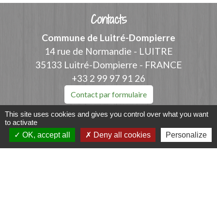
Contacts
Commune de Luitré-Dompierre
14 rue de Normandie - LUITRE
35133 Luitré-Dompierre - FRANCE
+33 2 99 97 91 26
Contact par formulaire
This site uses cookies and gives you control over what you want
to activate
OK, accept all
Deny all cookies
Personalize
Liens
Fougères Agglomération
Service Public
Département d'Ille-et-Vilaine
Région Bretagne