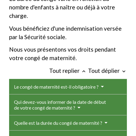
nombre d'enfants à naître ou déjà à votre
charge.
Vous bénéficiez d'une indemnisation versée
par la Sécurité sociale.
Nous vous présentons vos droits pendant
votre congé de maternité.
Tout replier
Tout déplier
keyboard_arrow_up
keyboard_arrow_down
Le congé de maternité est-il obligatoire ?
Qui devez-vous informer de la date de début
de votre congé de maternité ?
Quelle est la durée du congé de maternité ?