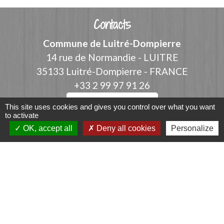
Contacts
Commune de Luitré-Dompierre
14 rue de Normandie - LUITRE
35133 Luitré-Dompierre - FRANCE
+33 2 99 97 91 26
Contact par formulaire
This site uses cookies and gives you control over what you want
to activate
OK, accept all
Deny all cookies
Personalize
Liens
Fougères Agglomération
Service Public
Département d'Ille-et-Vilaine