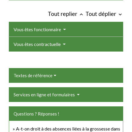
Tout replier
Tout déplier
keyboard_arrow_up
keyboard_arrow_down
Vous êtes fonctionnaire
Vous êtes contractuelle
Textes de référence
Services en ligne et formulaires
Questions ? Réponses !
A-t-on droit à des absences liées à la grossesse dans