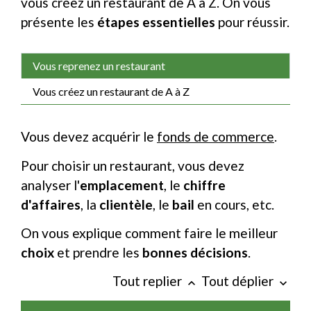
vous créez un restaurant de A à Z. On vous
présente les
étapes essentielles
pour réussir.
Vous reprenez un restaurant
Vous créez un restaurant de A à Z
Vous devez acquérir le
fonds de commerce
.
Pour choisir un restaurant, vous devez
analyser l'
emplacement
, le
chiffre
d'affaires
, la
clientèle
, le
bail
en cours, etc.
On vous explique comment faire le meilleur
choix
et prendre les
bonnes décisions
.
Tout replier
Tout déplier
keyboard_arrow_up
keyboard_arrow_down