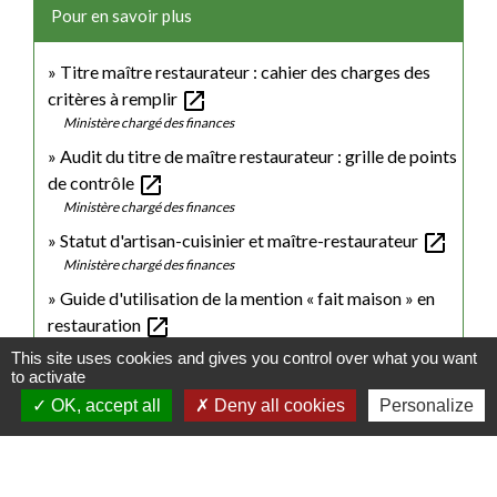
Pour en savoir plus
Titre maître restaurateur : cahier des charges des
open_in_new
critères à remplir
Ministère chargé des finances
Audit du titre de maître restaurateur : grille de points
open_in_new
de contrôle
Ministère chargé des finances
open_in_new
Statut d'artisan-cuisinier et maître-restaurateur
Ministère chargé des finances
Guide d'utilisation de la mention « fait maison » en
open_in_new
restauration
Ministère chargé de l'économie
This site uses cookies and gives you control over what you want
to activate
open_in_new
Titre de maître restaurateur : se former
OK, accept all
Deny all cookies
Personalize
Association française des maîtres restaurateurs (AFMR)
Afnor : faire réaliser un audit de maître-restaurateur
open_in_new
Association française de normalisation (Afnor)