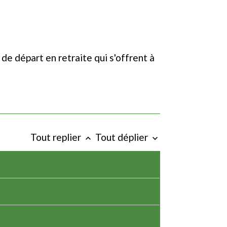
 de départ en retraite qui s'offrent à
Tout replier
Tout déplier
keyboard_arrow_up
keyboard_arrow_down