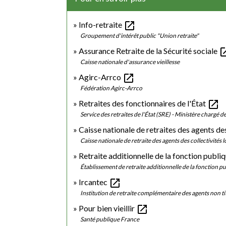
open_in_new
Info-retraite
Groupement d'intérêt public "Union retraite"
open_i
Assurance Retraite de la Sécurité sociale
Caisse nationale d'assurance vieillesse
open_in_new
Agirc-Arrco
Fédération Agirc-Arrco
open_in_new
Retraites des fonctionnaires de l'État
Service des retraites de l'État (SRE) - Ministère chargé 
Caisse nationale de retraites des agents d
Caisse nationale de retraite des agents des collectivités
Retraite additionnelle de la fonction publ
Établissement de retraite additionnelle de la fonction 
open_in_new
Ircantec
Institution de retraite complémentaire des agents non titu
open_in_new
Pour bien vieillir
Santé publique France