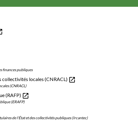
n_new
des finances publiques
open_in_new
es collectivités locales (CNRACL)
 locales (CNRACL)
open_in_new
ique (RAFP)
publique (ERAFP)
laires de l'État et des collectivités publiques (Ircantec)