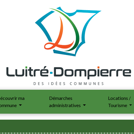
écouvrir ma
Démarches
Locations /
ommune
administratives
Tourisme