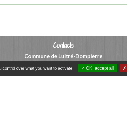
Contacts
Commune de Luitré-Dompierre
14 rue de Normandie - LUITRE
 control over what you want to activate
OK, accept all
35133 Luitré-Dompierre - FRANCE
+33 2 99 97 91 26
Contact par formulaire