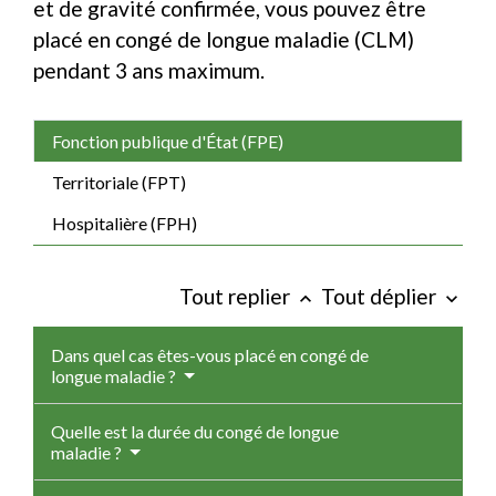
et de gravité confirmée, vous pouvez être
placé en congé de longue maladie (CLM)
pendant 3 ans maximum.
Fonction publique d'État (FPE)
Territoriale (FPT)
Hospitalière (FPH)
Tout replier
Tout déplier
keyboard_arrow_up
keyboard_arrow_down
Dans quel cas êtes-vous placé en congé de
longue maladie ?
Quelle est la durée du congé de longue
maladie ?