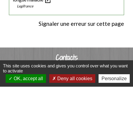
open_in_new
Legifrance
Signaler une erreur sur cette page
Contacts
This site uses cookies and gives you control over what you want
Commune de Luitré-Dompierre
to activate
14 rue de Normandie - LUITRE
OK, accept all
Deny all cookies
Personalize
35133 Luitré-Dompierre - FRANCE
+33 2 99 97 91 26
Contact par formulaire