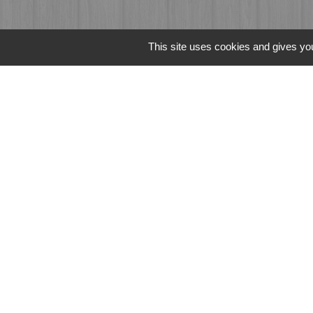
This site uses cookies and gives you
Liens
Fougères Agglomér
Service Public
Département d'Ille-
Région Bretagne
Office du Tourism
Mentions légales
-
Poli