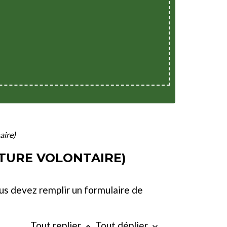
aire)
TURE VOLONTAIRE)
us devez remplir un formulaire de
Tout replier
Tout déplier
keyboard_arrow_up
keyboard_arrow_down