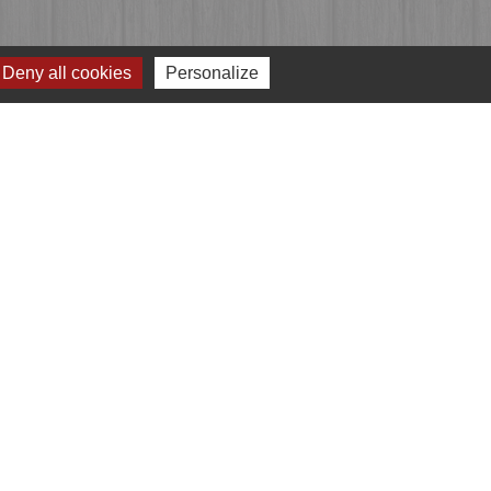
Deny all cookies
Personalize
Jumelages
Przygodzice, Pologne
e
-
Gestion des cookies