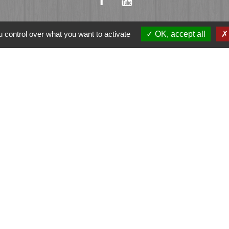
 control over what you want to activate
OK, accept all
ation
et-Vilaine
e - FOUGERES
tique de confidentialité
-
Accessibilité
-
Plan du sit
Site créé en partenariat avec Réseau des Communes