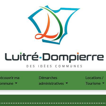
écouvrir ma
Démarches
Locations /
ommune
administratives
Tourisme